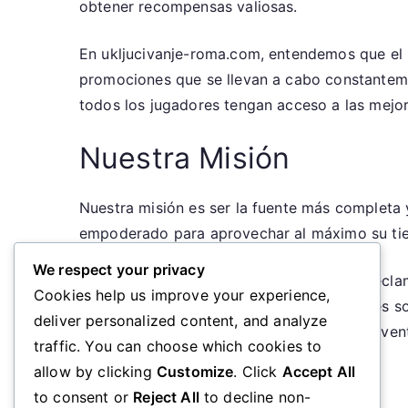
obtener recompensas valiosas.
En ukljucivanje-roma.com, entendemos que el 
promociones que se llevan a cabo constanteme
todos los jugadores tengan acceso a las mejor
Nuestra Misión
Nuestra misión es ser la fuente más completa
empoderado para aprovechar al máximo su tiem
We respect your privacy
Proporcionar guías claras sobre cómo reclama
Cookies help us improve your experience,
Ofrecer códigos promocionales y detalles 
deliver personalized content, and analyze
Informar sobre los premios de hitos de even
traffic. You can choose which cookies to
allow by clicking
Customize
. Click
Accept All
to consent or
Reject All
to decline non-