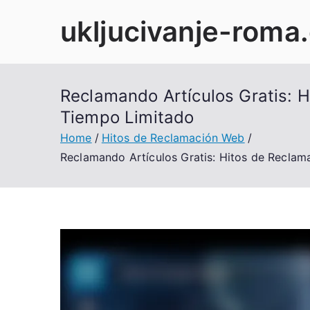
Skip
ukljucivanje-roma
to
content
Reclamando Artículos Gratis: 
Tiempo Limitado
Home
Hitos de Reclamación Web
Reclamando Artículos Gratis: Hitos de Reclam