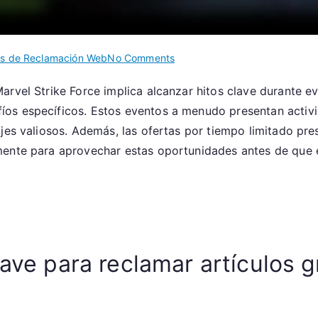
on
os de Reclamación Web
No Comments
Reclamando
arvel Strike Force implica alcanzar hitos clave durante 
Artículos
os específicos. Estos eventos a menudo presentan activi
Gratis:
Hitos
jes valiosos. Además, las ofertas por tiempo limitado pre
de
mente para aprovechar estas oportunidades antes de que 
Reclamación
en
la
Web,
Eventos
Promocionales,
lave para reclamar artículos 
Ofertas
por
Tiempo