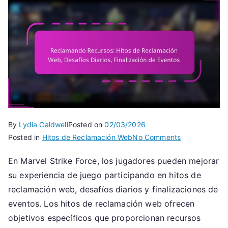
By
Lydia Caldwell
Posted on
02/03/2026
on
Posted in
Hitos de Reclamación Web
No Comments
Reclamando
En Marvel Strike Force, los jugadores pueden mejorar
Recursos:
su experiencia de juego participando en hitos de
Hitos
de
reclamación web, desafíos diarios y finalizaciones de
Reclamación
eventos. Los hitos de reclamación web ofrecen
Web,
objetivos específicos que proporcionan recursos
Desafíos