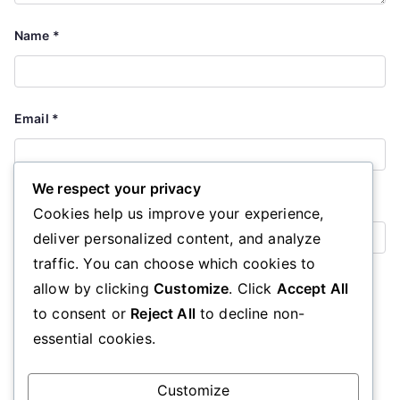
Name
*
Email
*
We respect your privacy
Website
Cookies help us improve your experience,
deliver personalized content, and analyze
traffic. You can choose which cookies to
Save my name, email, and website in this browser for the
allow by clicking
Customize
. Click
Accept All
next time I comment.
to consent or
Reject All
to decline non-
essential cookies.
Customize