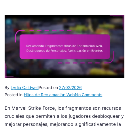
By
Lydia Caldwell
Posted on
27/02/2026
on
Posted in
Hitos de Reclamación Web
No Comments
Reclamando
En Marvel Strike Force, los fragmentos son recursos
Fragmentos:
cruciales que permiten a los jugadores desbloquear y
Hitos
de
mejorar personajes, mejorando significativamente la