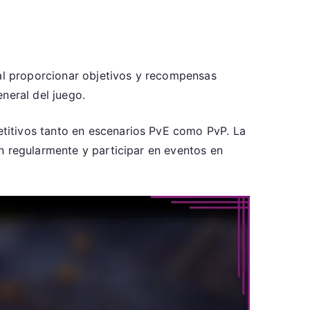
 al proporcionar objetivos y recompensas
neral del juego.
titivos tanto en escenarios PvE como PvP. La
n regularmente y participar en eventos en