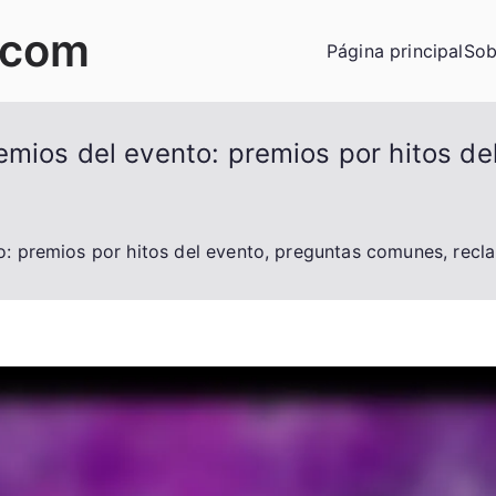
.com
Página principal
Sob
emios del evento: premios por hitos d
o: premios por hitos del evento, preguntas comunes, rec