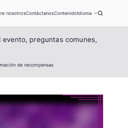
re nosotros
Contáctanos
Contenido
Idioma
el evento, preguntas comunes,
lamación de recompensas