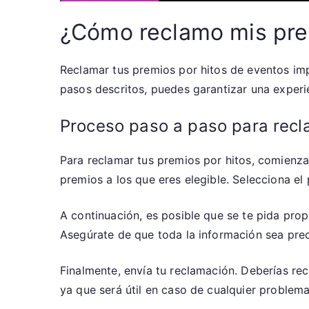
¿Cómo reclamo mis pre
Reclamar tus premios por hitos de eventos imp
pasos descritos, puedes garantizar una experie
Proceso paso a paso para rec
Para reclamar tus premios por hitos, comienz
premios a los que eres elegible. Selecciona el 
A continuación, es posible que se te pida prop
Asegúrate de que toda la información sea prec
Finalmente, envía tu reclamación. Deberías rec
ya que será útil en caso de cualquier problem