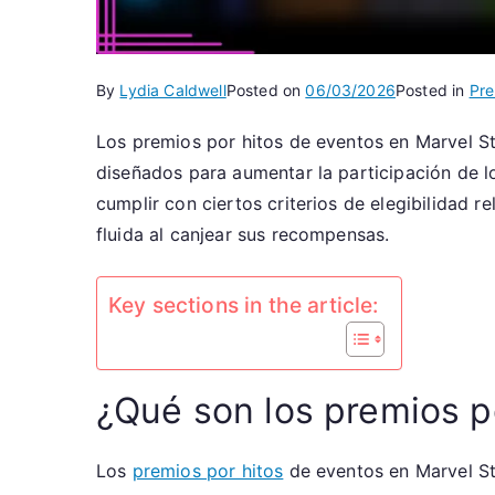
By
Lydia Caldwell
Posted on
06/03/2026
Posted in
Pre
Los premios por hitos de eventos en Marvel St
diseñados para aumentar la participación de l
cumplir con ciertos criterios de elegibilidad 
fluida al canjear sus recompensas.
Key sections in the article:
¿Qué son los premios p
Los
premios por hitos
de eventos en Marvel St