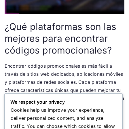
¿Qué plataformas son las
mejores para encontrar
códigos promocionales?
Encontrar códigos promocionales es más fácil a
través de sitios web dedicados, aplicaciones móviles
y plataformas de redes sociales. Cada plataforma
ofrece características únicas que pueden mejorar tu
experiencia de ahorro, por lo que es esencial elegir la
We respect your privacy
adecuada según tus hábitos de compra.
Cookies help us improve your experience,
deliver personalized content, and analyze
Comparación de sitios web de
traffic. You can choose which cookies to allow