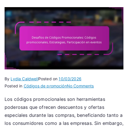
By
Lydia Caldwell
Posted on
10/03/2026
on
Posted in
Códigos de promoción
No Comments
Desafíos
Los códigos promocionales son herramientas
de
poderosas que ofrecen descuentos y ofertas
Códigos
Promocionales:
especiales durante las compras, beneficiando tanto a
Códigos
los consumidores como a las empresas. Sin embargo,