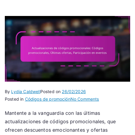
By
Lydia Caldwell
Posted on
26/02/2026
on
Posted in
Códigos de promoción
No Comments
Actualizaciones
Mantente a la vanguardia con las últimas
de
actualizaciones de códigos promocionales, que
códigos
promocionales:
ofrecen descuentos emocionantes y ofertas