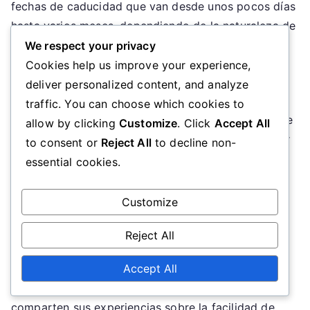
fechas de caducidad que van desde unos pocos días
hasta varios meses, dependiendo de la naturaleza de
la promoción.
We respect your privacy
Cookies help us improve your experience,
Siempre verifica la fecha de caducidad antes de
deliver personalized content, and analyze
intentar usar un código promocional. Algunos
traffic. You can choose which cookies to
minoristas también pueden tener restricciones sobre
allow by clicking
Customize
. Click
Accept All
cuándo se pueden aplicar los códigos, como excluir
to consent or
Reject All
to decline non-
ventas navideñas o artículos en liquidación, lo que
essential cookies.
puede afectar los ahorros generales.
Customize
Opiniones de usuarios
Reject All
Las opiniones de los usuarios pueden proporcionar
información valiosa sobre la efectividad de los
Accept All
códigos promocionales. Muchos consumidores
comparten sus experiencias sobre la facilidad de